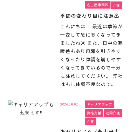
名古屋市西区
介護
季節の変わり目に注意⚠️
こんにちは！ 最近は季節が
一変して急に寒くなってき
ましたね🥶 また、日中の寒
暖差もあり風邪を引きやす
くなったり体調を崩しやす
くなってきているので十分
に注意してください。 弊社
はもし体調不良なので...
2024.10.02
キャリアアップ
資格支援
訪問介護
介護
キャリアアップも出来ま